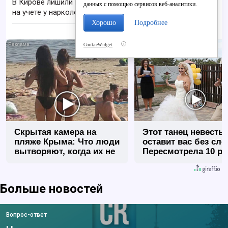
В Кирове лишили водительских прав состоящего
данных с помощью сервисов веб-аналитики.
на учете у нарколога мужчину
Хорошо
Подробнее
i
CookieWidget
Скрытая камера на
Этот танец невесты
пляже Крыма: Что люди
оставит вас без сло
вытворяют, когда их не
Пересмотрела 10 ра
видят...
Больше новостей
Вопрос-ответ