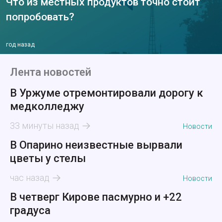
Что из местных продуктов точно стоит
попробовать?
год назад
Лента новостей
В Уржуме отремонтировали дорогу к
медколледжу
33 минуты назад
Новости
В Опарино неизвестные вырвали
цветы у стелы
час назад
Новости
В четверг Кирове пасмурно и +22
градуса