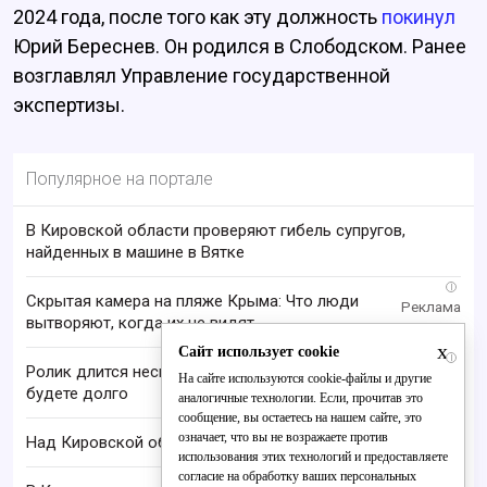
2024 года, после того как эту должность
покинул
Юрий Береснев. Он родился в Слободском. Ранее
возглавлял Управление государственной
экспертизы.
Популярное на портале
В Кировской области проверяют гибель супругов,
найденных в машине в Вятке
i
Скрытая камера на пляже Крыма: Что люди
вытворяют, когда их не видят...
x
Сайт использует cookie
i
Ролик длится несколько секунд, а смеяться вы
На сайте используются cookie-файлы и другие
будете долго
аналогичные технологии. Если, прочитав это
сообщение, вы остаетесь на нашем сайте, это
означает, что вы не возражаете против
Над Кировской областью сбили БПЛА
использования этих технологий и предоставляете
согласие на обработку ваших персональных