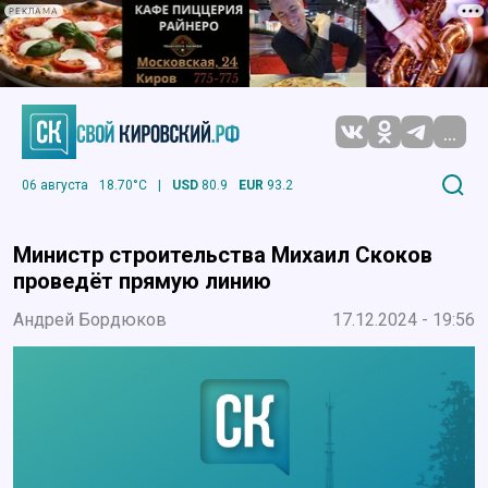
РЕКЛАМА
...
06 августа
18.70°C
|
USD
80.9
EUR
93.2
Министр строительства Михаил Скоков
проведёт прямую линию
Андрей Бордюков
17.12.2024 - 19:56