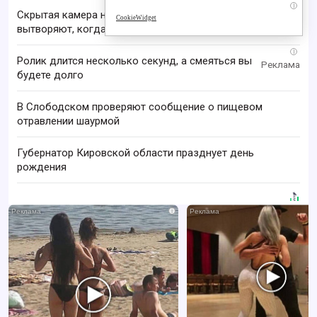
i
Скрытая камера на пляже Крыма: Что люди
CookieWidget
вытворяют, когда их не видят...
i
Ролик длится несколько секунд, а смеяться вы
будете долго
В Слободском проверяют сообщение о пищевом
отравлении шаурмой
Губернатор Кировской области празднует день
рождения
i