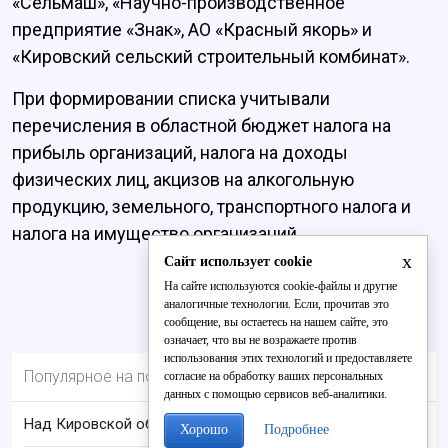
«Сельмаш», «Научно-производственное
предприятие «Знак», АО «Красный якорь» и
«Кировский сельский строительный комбинат».
При формировании списка учитывали
перечисления в областной бюджет налога на
прибыль организаций, налога на доходы
физических лиц, акцизов на алкогольную
продукцию, земельного, транспортного налога и
налога на имущество организаций.
x
Сайт использует cookie
На сайте используются cookie-файлы и другие
аналогичные технологии. Если, прочитав это
сообщение, вы остаетесь на нашем сайте, это
означает, что вы не возражаете против
использования этих технологий и предоставляете
Популярное на портале
согласие на обработку ваших персональных
данных с помощью сервисов веб-аналитики.
Над Кировской областью сбили БПЛА
Хорошо
Подробнее