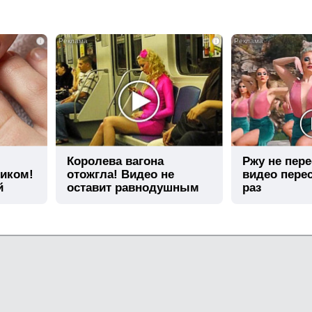
i
i
Королева вагона
Ржу не пере
тиком!
отожгла! Видео не
видео пере
й
оставит равнодушным
раз