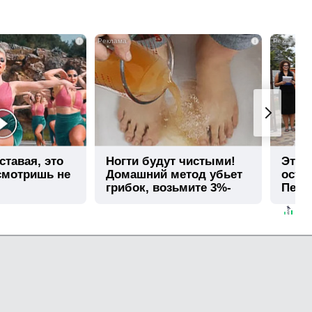
i
i
ставая, это
Ногти будут чистыми!
Этот
смотришь не
Домашний метод убьет
остав
грибок, возьмите 3%-
Пере
ю…