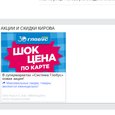
АКЦИИ И СКИДКИ КИРОВА
В супермаркетах «Система Глобус»
новая акция!
Максимальные скидки, товары
меняются еженедельно!
ООО Роксэт-С, Erid: 2W5zFJpyZPw
ОГРН 1024301315500