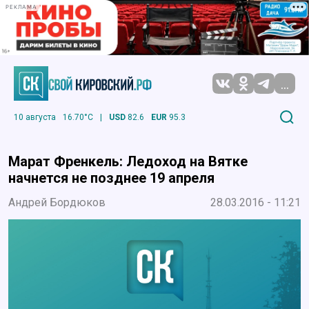
РЕКЛАМА
...
10 августа
16.70°C
|
USD
82.6
EUR
95.3
Марат Френкель: Ледоход на Вятке
начнется не позднее 19 апреля
Андрей Бордюков
28.03.2016 - 11:21