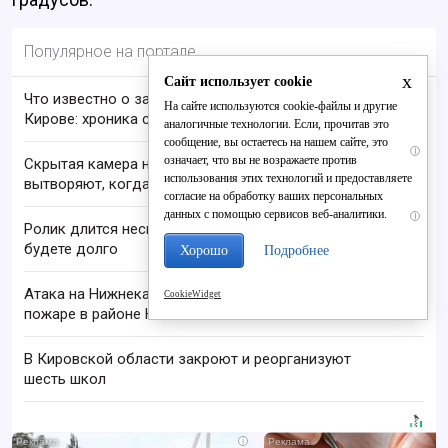
Популярное на портале
x
Сайт использует cookie
Что известно о закрытии «Дело и Деньги» в
На сайте используются cookie-файлы и другие
Кирове: хроника событий, истории пострадавших
аналогичные технологии. Если, прочитав это
сообщение, вы остаетесь на нашем сайте, это
i
означает, что вы не возражаете против
Скрытая камера на пляже Крыма: Что люди
использования этих технологий и предоставляете
вытворяют, когда их не видят...
согласие на обработку ваших персональных
данных с помощью сервисов веб-аналитики.
i
Ролик длится несколько секунд, а смеяться вы
будете долго
Хорошо
Подробнее
Атака на Нижнекамск 10 августа: сообщается о
CookieWidget
пожаре в районе НПЗ
В Кировской области закроют и реорганизуют
шесть школ
i