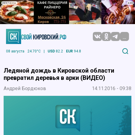
РЕКЛАМА
...
08 августа
24.70°C
|
USD
82.2
EUR
94.8
Ледяной дождь в Кировской области
превратил деревья в арки (ВИДЕО)
Андрей Бордюков
14.11.2016 - 09:38