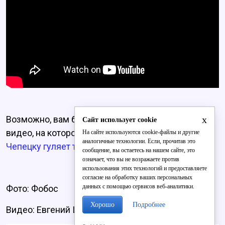
x
Возможно, вам будет интересно посмотреть и
Сайт использует cookie
видео, на котором изображено, как
по Кирово-
На сайте используются cookie-файлы и другие
аналогичные технологии. Если, прочитав это
Чепецку гуляет табун лошадей.
сообщение, вы остаетесь на нашем сайте, это
означает, что вы не возражаете против
использования этих технологий и предоставляете
согласие на обработку ваших персональных
данных с помощью сервисов веб-аналитики.
Фото: Фобос
Хорошо
Подробнее
Видео: Евгений Шевнин