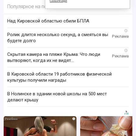
CookieWidget
Популярное на портале
Над Кировской областью сбили БПЛА
i
Ролик длится несколько секунд, а смеяться вы
будете долго
i
Скрытая камера на пляже Крыма: Что люди
вытворяют, когда их не видят...
В Кировской области 19 работников физической
культуры получили награды
В Нолинске в здании новой школы на 500 мест
делают крышу
i