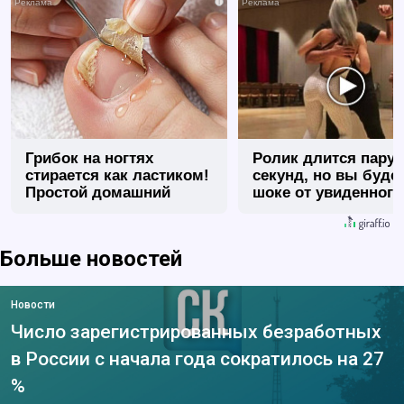
i
Грибок на ногтях
Ролик длится пару
стирается как ластиком!
секунд, но вы будет
Простой домашний
шоке от увиденного
метод
Больше новостей
Новости
Число зарегистрированных безработных
в России с начала года сократилось на 27
%