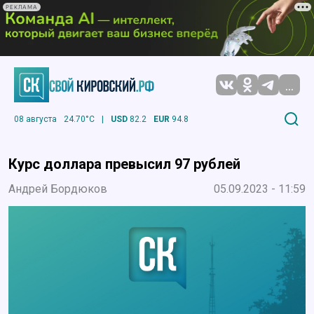
РЕКЛАМА
...
08 августа
24.70°C
|
USD
82.2
EUR
94.8
Курс доллара превысил 97 рублей
Андрей Бордюков
05.09.2023 - 11:59