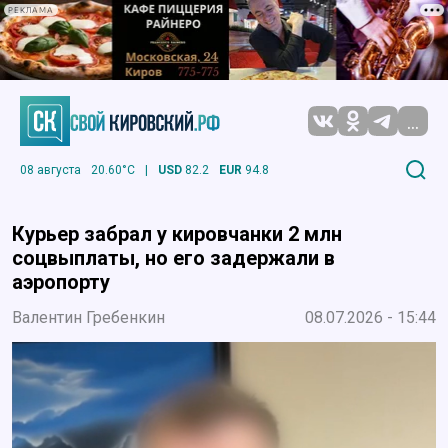
РЕКЛАМА
...
08 августа
20.60°C
|
USD
82.2
EUR
94.8
Курьер забрал у кировчанки 2 млн
соцвыплаты, но его задержали в
аэропорту
Валентин Гребенкин
08.07.2026 - 15:44