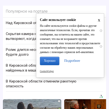
Популярное на портале
x
Сайт использует cookie
Над Кировской областью сбили БПЛА
На сайте используются cookie-файлы и другие
аналогичные технологии. Если, прочитав это
i
Скрытая камера на пляже Крыма: Что люди
сообщение, вы остаетесь на нашем сайте, это
вытворяют, когда их не видят...
означает, что вы не возражаете против
использования этих технологий и предоставляете
i
согласие на обработку ваших персональных
Ролик длится несколько секунд, а смеяться вы
данных с помощью сервисов веб-аналитики.
будете долго
Хорошо
Подробнее
В Кировской области проверяют гибель супругов,
найденных в машине в Вятке
CookieWidget
В Кировской области отменили ракетную
опасность
i