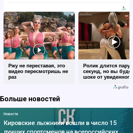
i
Ржу не переставая, это
Ролик длится пару
видео пересмотришь не
секунд, но вы будет
раз
шоке от увиденного
Больше новостей
Новости
Кировские лыжники вошли в число 15
лучших спортсменов на всероссийских