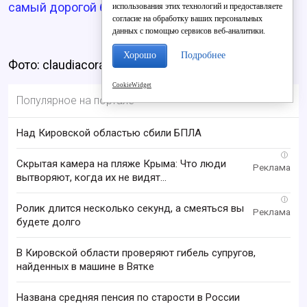
самый дорогой бензин в ПФО
.
использования этих технологий и предоставляете
согласие на обработку ваших персональных
данных с помощью сервисов веб-аналитики.
Хорошо
Подробнее
Фото: claudiacoral.com.br
CookieWidget
Популярное на портале
Над Кировской областью сбили БПЛА
i
Скрытая камера на пляже Крыма: Что люди
вытворяют, когда их не видят...
i
Ролик длится несколько секунд, а смеяться вы
будете долго
В Кировской области проверяют гибель супругов,
найденных в машине в Вятке
Названа средняя пенсия по старости в России