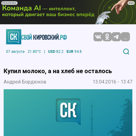
РЕКЛАМА
...
07 августа
21.80°C
|
USD
82.2
EUR
94.8
Купил молоко, а на хлеб не осталось
Андрей Бордюков
13.04.2016 - 13:47