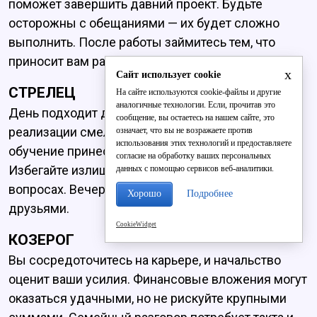
поможет завершить давний проект. Будьте
осторожны с обещаниями — их будет сложно
выполнить. После работы займитесь тем, что
приносит вам радость.
x
Сайт использует cookie
СТРЕЛЕЦ
На сайте используются cookie-файлы и другие
аналогичные технологии. Если, прочитав это
День подходит для активных действий и
сообщение, вы остаетесь на нашем сайте, это
реализации смелых планов. Путешествие или
означает, что вы не возражаете против
использования этих технологий и предоставляете
обучение принесёт новые перспективы.
согласие на обработку ваших персональных
Избегайте излишней доверчивости в деловых
данных с помощью сервисов веб-аналитики.
вопросах. Вечером вас ждёт приятное общение с
Хорошо
Подробнее
друзьями.
CookieWidget
КОЗЕРОГ
Вы сосредоточитесь на карьере, и начальство
оценит ваши усилия. Финансовые вложения могут
оказаться удачными, но не рискуйте крупными