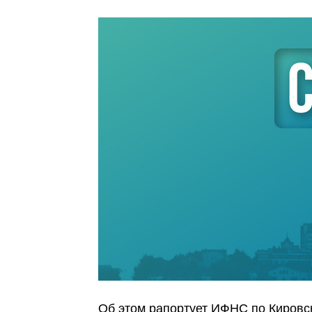
Об этом рапортует ИФНС по Кировск