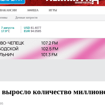
ВАКАНСИИ
АФИША
ИГРЫ
ативы
Дачные хитрости
7 августа
USD
81.4077
17.9°
C
EUR
94.0585
и выросло количество миллион
095