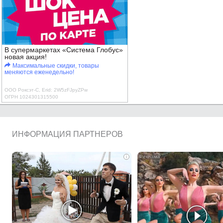
В супермаркетах «Система Глобус»
новая акция!
Максимальные скидки, товары
меняются еженедельно!
ООО Роксэт-С, Erid: 2W5zFJpyZPw
ОГРН 1024301315500
ИНФОРМАЦИЯ ПАРТНЕРОВ
i