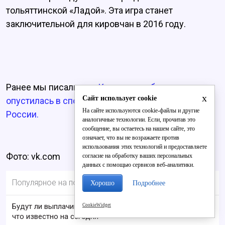
тольяттинской «Ладой». Эта игра станет
заключительной для кировчан в 2016 году.
Ранее мы писали, что
Кировская область
x
Сайт использует cookie
опустилась в спортивном рейтинге регионов
На сайте используются cookie-файлы и другие
России.
аналогичные технологии. Если, прочитав это
сообщение, вы остаетесь на нашем сайте, это
означает, что вы не возражаете против
использования этих технологий и предоставляете
Фото: vk.com
согласие на обработку ваших персональных
данных с помощью сервисов веб-аналитики.
Популярное на портале
Хорошо
Подробнее
Будут ли выплачивать 13-ю пенсию в 2026 году:
CookieWidget
что известно на сегодня