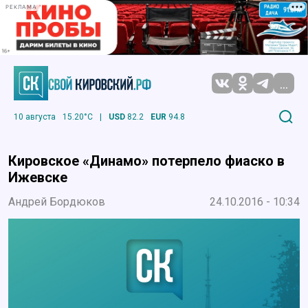
РЕКЛАМА
...
10 августа
15.20°C
|
USD
82.2
EUR
94.8
Кировское «Динамо» потерпело фиаско в
Ижевске
Андрей Бордюков
24.10.2016 - 10:34