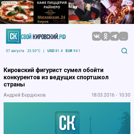
РЕКЛАМА
...
07 августа
25.50°C
|
USD
81.4
EUR
94.1
Кировский фигурист сумел обойти
конкурентов из ведущих спортшкол
страны
Андрей Бордюков
18.03.2016 - 10:30