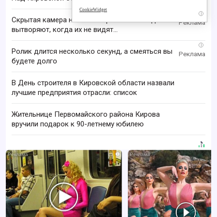
CookieWidget
i
Скрытая камера на пляже Крыма: Что люди
вытворяют, когда их не видят...
i
Ролик длится несколько секунд, а смеяться вы
будете долго
В День строителя в Кировской области назвали
лучшие предприятия отрасли: список
Жительнице Первомайского района Кирова
вручили подарок к 90-летнему юбилею
i