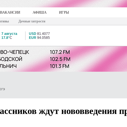
ВАКАНСИИ
АФИША
ИГРЫ
ативы
Дачные хитрости
7 августа
USD
81.4077
17.8°
C
EUR
94.0585
ЕГЭ
ассников ждут нововведения п