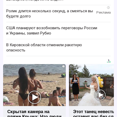
i
Ролик длится несколько секунд, а смеяться вы
будете долго
США планируют возобновить переговоры России
и Украины, заявил Рубио
В Кировской области отменили ракетную
опасность
i
Скрытая камера на
Этот танец невесты
пляже Крыма: Что люди
оставит вас без сло