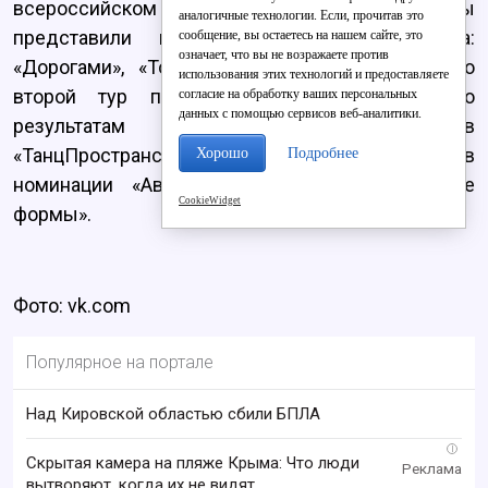
всероссийском уровне. Кировские танцоры
аналогичные технологии. Если, прочитав это
представили на суд жюри три номера:
сообщение, вы остаетесь на нашем сайте, это
означает, что вы не возражаете против
«Дорогами», «Точка Отсчета» и «Моцарт-3». Во
использования этих технологий и предоставляете
второй тур прошел номер «Моцарт-3». По
согласие на обработку ваших персональных
данных с помощью сервисов веб-аналитики.
результатам всего конкурса коллектив
«ТанцПространство» стал Лауреатом II степени в
Хорошо
Подробнее
номинации «Авторская хореография - малые
CookieWidget
формы».
Фото: vk.com
Популярное на портале
Над Кировской областью сбили БПЛА
i
Скрытая камера на пляже Крыма: Что люди
вытворяют, когда их не видят...