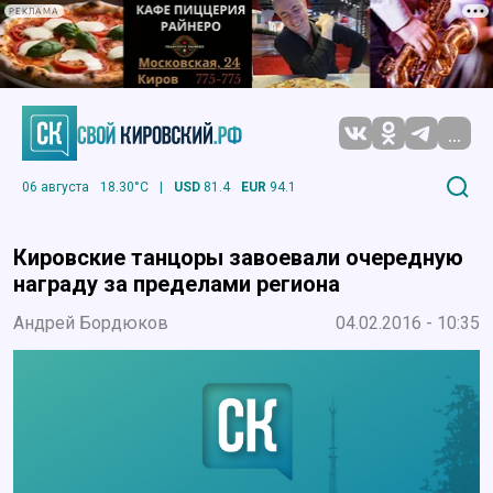
РЕКЛАМА
...
06 августа
18.30°C
|
USD
81.4
EUR
94.1
Кировские танцоры завоевали очередную
награду за пределами региона
Андрей Бордюков
04.02.2016 - 10:35