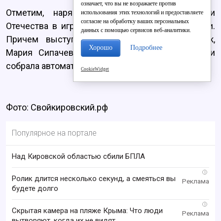
означает, что вы не возражаете против
Отметим, наряду с будущими защитниками
использования этих технологий и предоставляете
согласие на обработку ваших персональных
Отечества в игре принимали участие и девочки.
данных с помощью сервисов веб-аналитики.
Причем выступали они очень достойно. Так,
Хорошо
Подробнее
Мария Сипачева из школы №10 разобрала и
собрала автомат за одну минуту и одну секунду.
CookieWidget
Фото: Свойкировский.рф
Популярное на портале
Над Кировской областью сбили БПЛА
i
Ролик длится несколько секунд, а смеяться вы
будете долго
i
Скрытая камера на пляже Крыма: Что люди
вытворяют, когда их не видят...