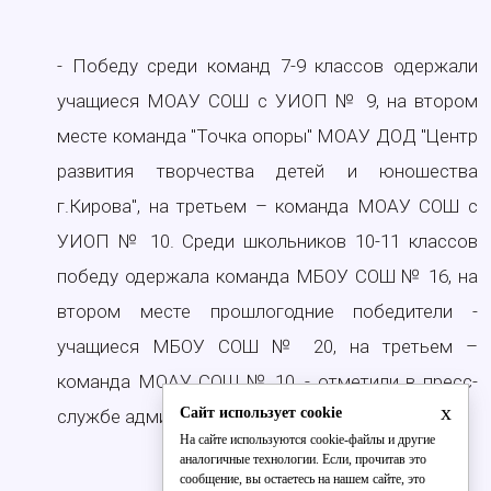
- Победу среди команд 7-9 классов одержали
учащиеся МОАУ СОШ с УИОП № 9, на втором
месте команда "Точка опоры" МОАУ ДОД "Центр
развития творчества детей и юношества
г.Кирова", на третьем – команда МОАУ СОШ с
УИОП № 10. Среди школьников 10-11 классов
победу одержала команда МБОУ СОШ № 16, на
втором месте прошлогодние победители -
учащиеся МБОУ СОШ № 20, на третьем –
команда МОАУ СОШ № 10, - отметили в пресс-
x
Сайт использует cookie
службе администрации Кирова.
На сайте используются cookie-файлы и другие
аналогичные технологии. Если, прочитав это
сообщение, вы остаетесь на нашем сайте, это