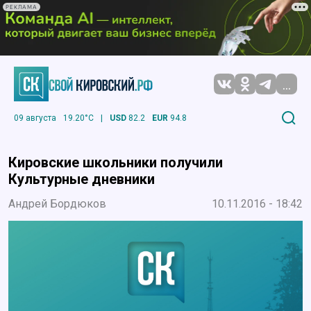
РЕКЛАМА
...
09 августа
19.20°C
|
USD
82.2
EUR
94.8
Кировские школьники получили
Культурные дневники
Андрей Бордюков
10.11.2016 - 18:42