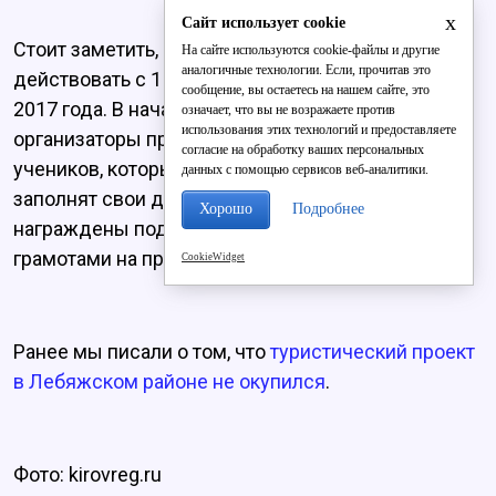
x
Сайт использует cookie
Стоит заметить, что Культурные дневники будут
На сайте используются cookie-файлы и другие
аналогичные технологии. Если, прочитав это
действовать с 1 ноября 2016 года по 1 сентября
сообщение, вы остаетесь на нашем сайте, это
2017 года. В начале следующего учебного года
означает, что вы не возражаете против
использования этих технологий и предоставляете
организаторы проекта выберут 45 лучших
согласие на обработку ваших персональных
учеников, которые наиболее полно и творчески
данных с помощью сервисов веб-аналитики.
заполнят свои дневники. Победители будут
Хорошо
Подробнее
награждены подарками и похвальными
грамотами на празднике Культурного дневника.
CookieWidget
Ранее мы писали о том, что
туристический проект
в Лебяжском районе не окупился
.
Фото: kirovreg.ru