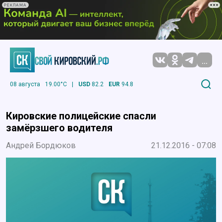
РЕКЛАМА
...
08 августа
19.00°C
|
USD
82.2
EUR
94.8
Кировские полицейские спасли
замёрзшего водителя
Андрей Бордюков
21.12.2016 - 07:08