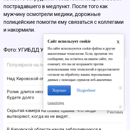
пострадавшего в медпункт. После того как
мужчину осмотрели медики, дорожные
полицейские помогли ему связаться с коллегами
и накормили.
x
Сайт использует cookie
На сайте используются cookie-файлы и другие
Фото: УГИБДД УМВД по Кировской области
аналогичные технологии. Если, прочитав это
сообщение, вы остаетесь на нашем сайте, это
означает, что вы не возражаете против
Популярное на портале
использования этих технологий и предоставляете
согласие на обработку ваших персональных
Над Кировской областью сбили БПЛА
данных с помощью сервисов веб-аналитики.
i
Хорошо
Подробнее
Ролик длится несколько секунд, а смеяться вы
будете долго
CookieWidget
i
Скрытая камера на пляже Крыма: Что люди
вытворяют, когда их не видят...
В Кировской области нашли заблудившуюся в