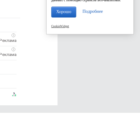
Подробнее
Хорошо
CookieWidget
i
i