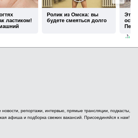
огтях
Ролик из Омска: вы
Этот
ак ластиком!
будете смеяться долго
остав
омашний
Пере
е новости, репортажи, интервью, прямые трансляции, подкасты,
кая афиша и подборка свежих вакансий. Присоединяйся к нам!