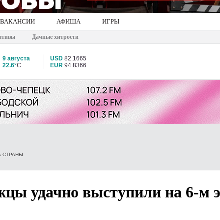
ВАКАНСИИ
АФИША
ИГРЫ
ативы
Дачные хитрости
9 августа
USD
82.1665
22.6°
C
EUR
94.8366
А СТРАНЫ
цы удачно выступили на 6-м 