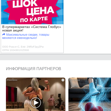
В супермаркетах «Система Глобус»
новая акция!
Максимальные скидки, товары
меняются еженедельно!
ООО Роксэт-С, Erid: 2W5zFJpyZPw
ОГРН 1024301315500
ИНФОРМАЦИЯ ПАРТНЕРОВ
i