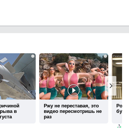
i
i
причиной
Ржу не переставая, это
Роли
зрыва в
видео пересмотришь не
буде
густа
раз