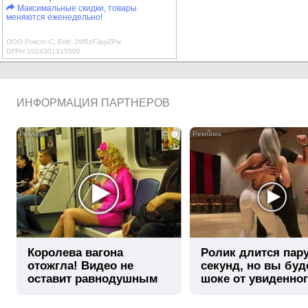
Максимальные скидки, товары
меняются еженедельно!
ООО Роксэт-С, Erid: 2W5zFJpyZPw
ОГРН 1024301315500
ИНФОРМАЦИЯ ПАРТНЕРОВ
i
Королева вагона
Ролик длится пар
отожгла! Видео не
секунд, но вы буд
оставит равнодушным
шоке от увиденно