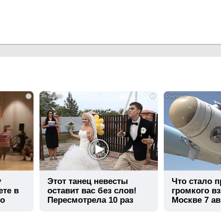
i
i
у
Этот танец невесты
Что стало 
ете в
оставит вас без слов!
громкого в
го
Пересмотрела 10 раз
Москве 7 ав