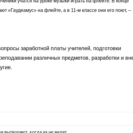
ученики учатся на уроке музыки играть на флейте. В конце
ют «Гаудеамус» на флейте, а в 11-м классе они его поют, –
вопросы заработной платы учителей, подготовки
преподавании различных предметов, разработки и в
угие.
 вытворяют, когда их не видят...