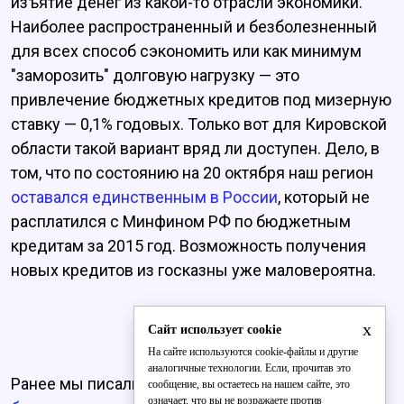
изъятие денег из какой-то отрасли экономики.
Наиболее распространенный и безболезненный
для всех способ сэкономить или как минимум
"заморозить" долговую нагрузку — это
привлечение бюджетных кредитов под мизерную
ставку — 0,1% годовых. Только вот для Кировской
области такой вариант вряд ли доступен. Дело, в
том, что по состоянию на 20 октября наш регион
оставался единственным в России
, который не
расплатился с Минфином РФ по бюджетным
кредитам за 2015 год. Возможность получения
новых кредитов из госказны уже маловероятна.
x
Сайт использует cookie
На сайте используются cookie-файлы и другие
аналогичные технологии. Если, прочитав это
Ранее мы писали о том, что
Кировская область
сообщение, вы остаетесь на нашем сайте, это
означает, что вы не возражаете против