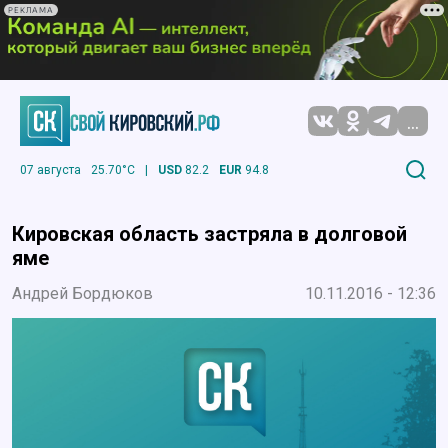
РЕКЛАМА
...
07 августа
25.70°C
|
USD
82.2
EUR
94.8
Кировская область застряла в долговой
яме
Андрей Бордюков
10.11.2016 - 12:36