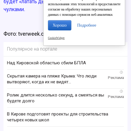
будет «латать дыры» в бюджете носками и
использования этих технологий и предоставляете
чулками.
согласие на обработку ваших персональных
данных с помощью сервисов веб-аналитики.
Хорошо
Подробнее
Фото: tverweek.com
CookieWidget
Популярное на портале
Над Кировской областью сбили БПЛА
i
Скрытая камера на пляже Крыма: Что люди
вытворяют, когда их не видят...
i
Ролик длится несколько секунд, а смеяться вы
будете долго
В Кирове подготовят проекты для строительства
четырех новых школ