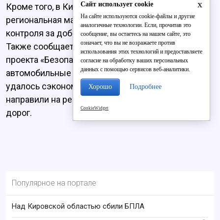
x
Сайт использует cookie
Кроме того, в Кировской области создана
На сайте используются cookie-файлы и другие
региональная маркшейдерская служба для
аналогичные технологии. Если, прочитав это
контроля за добычей полезных ископаемых.
сообщение, вы остаетесь на нашем сайте, это
означает, что вы не возражаете против
Также сообщается и о реализации национального
использования этих технологий и предоставляете
проекта «Безопасные и качественные
согласие на обработку ваших персональных
данных с помощью сервисов веб-аналитики.
автомобильные дороги». По результатам торгов
удалось сэкономить 34,3 млн рублей. Средства
Хорошо
Подробнее
направили на ремонт ещё четырёх участков
CookieWidget
дорог.
Популярное на портале
Над Кировской областью сбили БПЛА