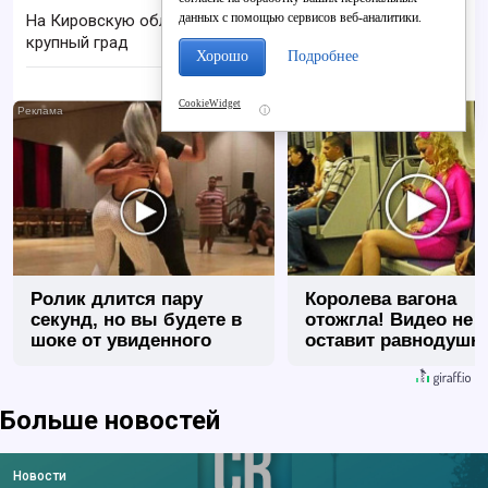
данных с помощью сервисов веб-аналитики.
На Кировскую область надвигаются шквалы и
крупный град
Хорошо
Подробнее
CookieWidget
i
Ролик длится пару
Королева вагона
секунд, но вы будете в
отожгла! Видео не
шоке от увиденного
оставит равнодуш
Больше новостей
Новости