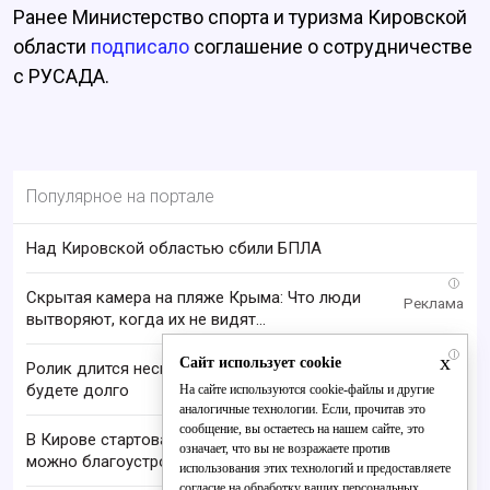
Ранее Министерство спорта и туризма Кировской
области
подписало
соглашение о сотрудничестве
с РУСАДА.
Популярное на портале
Над Кировской областью сбили БПЛА
i
Скрытая камера на пляже Крыма: Что люди
вытворяют, когда их не видят...
i
x
Сайт использует cookie
Ролик длится несколько секунд, а смеяться вы
будете долго
На сайте используются cookie-файлы и другие
аналогичные технологии. Если, прочитав это
сообщение, вы остаетесь на нашем сайте, это
В Кирове стартовал проект «Вятские дворики»:
означает, что вы не возражаете против
можно благоустроить свой двор
использования этих технологий и предоставляете
согласие на обработку ваших персональных