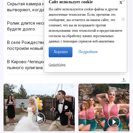
x
Сайт использует cookie
Скрытая камера на пляже Крыма: Что люди
На сайте используются cookie-файлы и другие
вытворяют, когда их не видят...
аналогичные технологии. Если, прочитав это
i
сообщение, вы остаетесь на нашем сайте, это
Ролик длится несколько секунд, а смеяться вы
означает, что вы не возражаете против
будете долго
использования этих технологий и предоставляете
согласие на обработку ваших персональных
данных с помощью сервисов веб-аналитики.
В селе Рождественском семье учителей
построили новый дом
Хорошо
Подробнее
В Кирово-Чепецке росгвардейцы задержали
CookieWidget
пьяного хулигана из бара
i