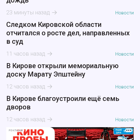
дождь
23 минуты назад
Новости
Следком Кировской области
отчитался о росте дел, направленных
в суд
11 часов назад
Новости
В Кирове открыли мемориальную
доску Марату Эпштейну
12 часов назад
Новости
В Кирове благоустроили ещё семь
дворов
12 часов назад
Новости
РЕКЛАМА