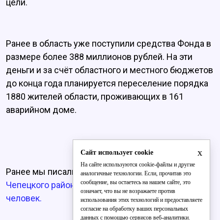
цели.
Ранее в область уже поступили средства Фонда в
размере более 388 миллионов рублей. На эти
деньги и за счёт областного и местного бюджетов
до конца года планируется переселение порядка
1880 жителей области, проживающих в 161
аварийном доме.
x
Сайт использует cookie
На сайте используются cookie-файлы и другие
Ранее мы писали о том, что
житель Кирово-
аналогичные технологии. Если, прочитав это
сообщение, вы остаетесь на нашем сайте, это
Чепецкого района прописал в квартире 18
означает, что вы не возражаете против
человек.
использования этих технологий и предоставляете
согласие на обработку ваших персональных
данных с помощью сервисов веб-аналитики.