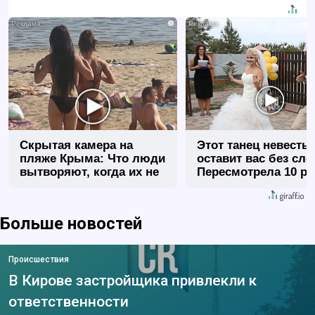
i
Скрытая камера на
Этот танец невесты
пляже Крыма: Что люди
оставит вас без сло
вытворяют, когда их не
Пересмотрела 10 ра
видят...
Больше новостей
Происшествия
В Кирове застройщика привлекли к
ответственности