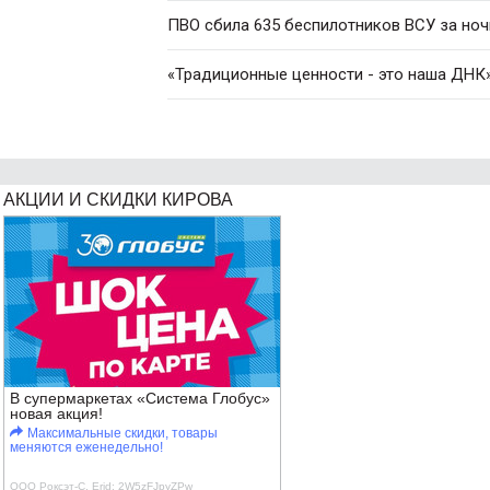
ПВО сбила 635 беспилотников ВСУ за ноч
«Традиционные ценности - это наша ДНК»
АКЦИИ И СКИДКИ КИРОВА
В супермаркетах «Система Глобус»
новая акция!
Максимальные скидки, товары
меняются еженедельно!
ООО Роксэт-С, Erid: 2W5zFJpyZPw