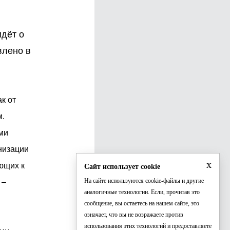
идёт о
влено в
к от
м.
ми
низации
x
ющих к
Сайт использует cookie
На сайте используются cookie-файлы и другие
 –
аналогичные технологии. Если, прочитав это
сообщение, вы остаетесь на нашем сайте, это
означает, что вы не возражаете против
использования этих технологий и предоставляете