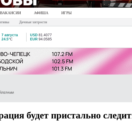
ВАКАНСИИ
АФИША
ИГРЫ
ативы
Дачные хитрости
7 августа
USD
81.4077
24.5°
C
EUR
94.0585
ЕЙЛЕРАМИ
ация будет пристально следит