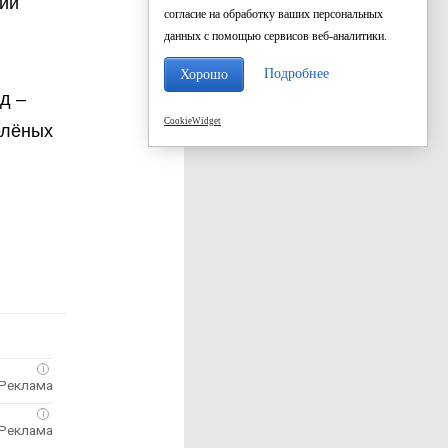
ии
согласие на обработку ваших персональных
данных с помощью сервисов веб-аналитики.
Подробнее
Хорошо
д –
CookieWidget
елёных
i
i