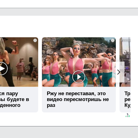
i
i
ся пару
Ржу не переставая, это
Три 
вы будете в
видео пересмотришь не
резу
иденного
раз
Кудр
Моск