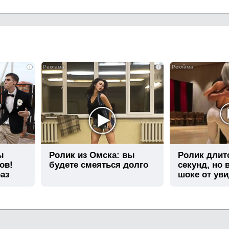
i
i
ы
Ролик из Омска: вы
Ролик длит
ов!
будете смеяться долго
секунд, но 
аз
шоке от ув