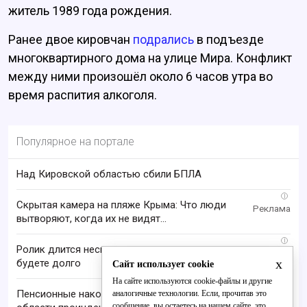
житель 1989 года рождения.
Ранее двое кировчан
подрались
в подъезде
многоквартирного дома на улице Мира. Конфликт
между ними произошёл около 6 часов утра во
время распития алкоголя.
Популярное на портале
Над Кировской областью сбили БПЛА
i
Скрытая камера на пляже Крыма: Что люди
вытворяют, когда их не видят...
i
Ролик длится несколько секунд, а смеяться вы
x
будете долго
Сайт использует cookie
На сайте используются cookie-файлы и другие
Пенсионные накопления жителей Кировской
аналогичные технологии. Если, прочитав это
сообщение, вы остаетесь на нашем сайте, это