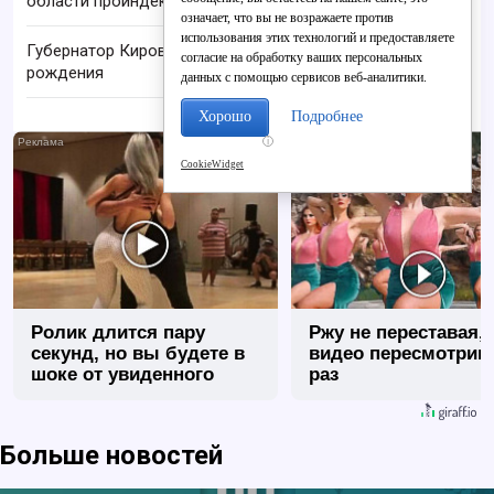
области проиндексировали на 17-19%
означает, что вы не возражаете против
использования этих технологий и предоставляете
Губернатор Кировской области празднует день
согласие на обработку ваших персональных
рождения
данных с помощью сервисов веб-аналитики.
Хорошо
Подробнее
i
CookieWidget
Ролик длится пару
Ржу не переставая, 
секунд, но вы будете в
видео пересмотриш
шоке от увиденного
раз
Больше новостей