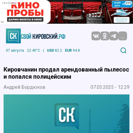
РЕКЛАМА
...
07 августа
22.40°C
|
USD
82.2
EUR
94.8
Кировчанин продал арендованный пылесос
и попался полицейским
Андрей Бордюков
07.03.2025 - 12:29