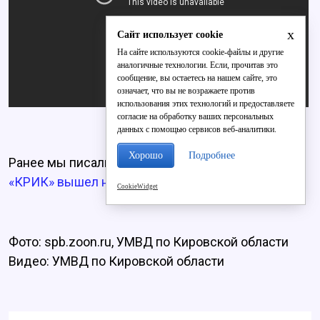
x
Сайт использует cookie
На сайте используются cookie-файлы и другие
аналогичные технологии. Если, прочитав это
сообщение, вы остаетесь на нашем сайте, это
означает, что вы не возражаете против
использования этих технологий и предоставляете
согласие на обработку ваших персональных
данных с помощью сервисов веб-аналитики.
Хорошо
Подробнее
Ранее мы писали о том, что
бывший директор
«КРИК» вышел на свободу.
CookieWidget
Фото: spb.zoon.ru, УМВД по Кировской области
Видео: УМВД по Кировской области