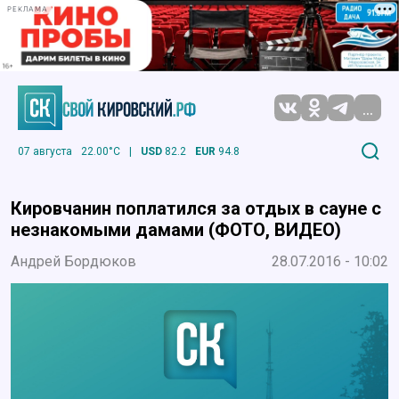
РЕКЛАМА
...
07 августа
22.00°C
|
USD
82.2
EUR
94.8
Кировчанин поплатился за отдых в сауне с
незнакомыми дамами (ФОТО, ВИДЕО)
Андрей Бордюков
28.07.2016 - 10:02