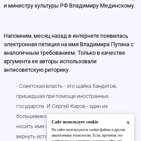
и министру культуры РФ Владимиру Мединскому.
Напомним, месяц назад в интернете появилась
электронная петиция на имя Владимира Путина с
аналогичным требованием. Только в качестве
аргумента ее авторы использовали
антисоветскую риторику.
- Советская власть - это шайка бандитов,
пришедшая при помощи иностранных
государств. И Сергей Киров - один из
большевиков. И поэтому город не должен
x
Сайт использует cookie
носить имя этого преступника - городу следует
На сайте используются cookie-файлы и другие
аналогичные технологии. Если, прочитав это
вернуть историческое имя – Вятка.
сообщение, вы остаетесь на нашем сайте, это