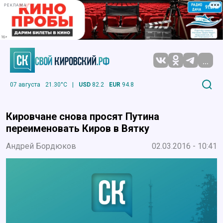
РЕКЛАМА
...
07 августа
21.30°C
|
USD
82.2
EUR
94.8
Кировчане снова просят Путина
переименовать Киров в Вятку
Андрей Бордюков
02.03.2016 - 10:41