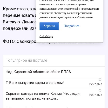
означает, что вы не возражаете против
Кроме этого, в петиции содержится требование
использования этих технологий и предоставляете
согласие на обработку ваших персональных
переименовать заодно и Кировскую область в
данных с помощью сервисов веб-аналитики.
Вятскую. Данное прошение на сегодняшний день
Хорошо
Подробнее
поддержали 82 человека.
CookieWidget
ФОТО: Свойкировский.рф, www.liveinternet.ru
Популярное на портале
Над Кировской областью сбили БПЛА
i
Т-Банк выпустил карты с запахом!
i
Скрытая камера на пляже Крыма: Что люди
вытворяют, когда их не видят...