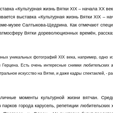
ставка «Культурная жизнь Вятки XIX – начала XX век
ывается выставка «Культурная жизнь Вятки XIX – н
доме-музее Салтыкова-Щедрина. Как отмечают специ
 атмосферу Вятки дореволюционных времён, расска
нных уникальных фотографий XIX века, например, одно и
 Герцена. Есть очень интересные снимки любительских а
атральное искусство на Вятке, и даже кадры спектаклей, - р
личные моменты культурной жизни вятчан. Сред
з парков города карусель, репетиции любительских 