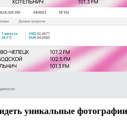
ВАКАНСИИ
АФИША
ИГРЫ
ативы
Дачные хитрости
7 августа
USD
81.4077
18.7°
C
EUR
94.0585
ДАВНОСТИ
видеть уникальные фотографи