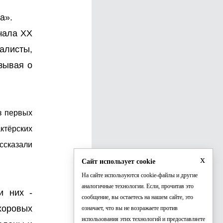
а».
ачала XX
алисты,
зывая о
з первых
ктёрских
ассказали
x
Сайт использует cookie
На сайте используются cookie-файлы и другие
аналогичные технологии. Если, прочитав это
и них -
сообщение, вы остаетесь на нашем сайте, это
хоровых
означает, что вы не возражаете против
использования этих технологий и предоставляете