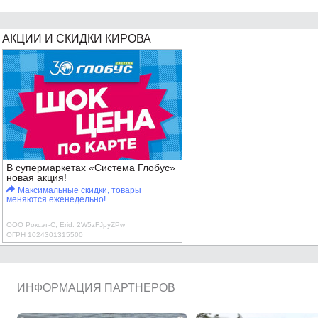
АКЦИИ И СКИДКИ КИРОВА
В супермаркетах «Система Глобус»
новая акция!
Максимальные скидки, товары
меняются еженедельно!
ООО Роксэт-С, Erid: 2W5zFJpyZPw
ОГРН 1024301315500
ИНФОРМАЦИЯ ПАРТНЕРОВ