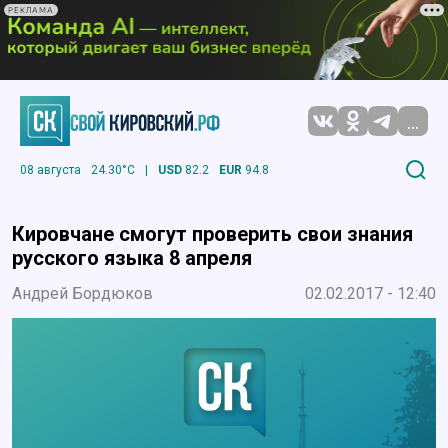
РЕКЛАМА
...
08 августа
24.30°C
|
USD
82.2
EUR
94.8
Кировчане смогут проверить свои знания
русского языка 8 апреля
Андрей Бордюков
02.02.2017 - 12:40