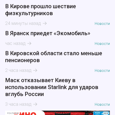
В Кирове прошло шествие
физкультурников
24 минуты назад
Новости
В Яранск приедет «Экомобиль»
час назад
Новости
В Кировской области стало меньше
пенсионеров
2 часа назад
Новости
Маск отказывает Киеву в
использовании Starlink для ударов
вглубь России
3 часа назад
Новости
РЕКЛАМА