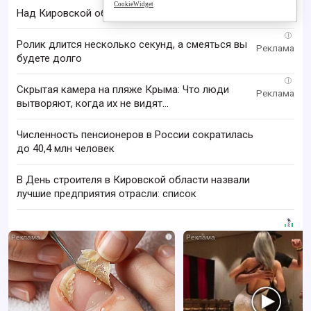
CookieWidget
Над Кировской областью сбили БПЛА
i
Ролик длится несколько секунд, а смеяться вы
будете долго
i
Скрытая камера на пляже Крыма: Что люди
вытворяют, когда их не видят...
Численность пенсионеров в России сократилась
до 40,4 млн человек
В День строителя в Кировской области назвали
лучшие предприятия отрасли: список
i