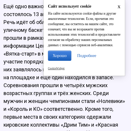
x
Ещё одно важное спортивное событие
Сайт использует cookie
состоялось 13 августа на Театральной площади.
На сайте используются cookie-файлы и другие
аналогичные технологии. Если, прочитав это
Речь идёт об областных соревнованиях по
сообщение, вы остаетесь на нашем сайте, это
уличному баскетболу «Оранжевый мяч», которые
означает, что вы не возражаете против
использования этих технологий и предоставляете
прошли в рамках всероссийского проекта. По
согласие на обработку ваших персональных
информации Центра спортивной подготовки
данных с помощью сервисов веб-аналитики.
«Вятка-старт» в массовом турнире приняли
Хорошо
Подробнее
участие порядка 65 команд. В составе каждой из
них заявлялось по четыре человека: трое играли
CookieWidget
на площадке и ещё один находился в запасе.
Соревнования прошли в четырёх мужских
возрастных группах и трёх женских. Среди
мужчин и женщин чемпионами стали «Нолевики»
и «Король и КО» соответственно. Кроме того,
первые места в своих категориях одержали
кировские коллективы «Дрим Тим» и «Красная