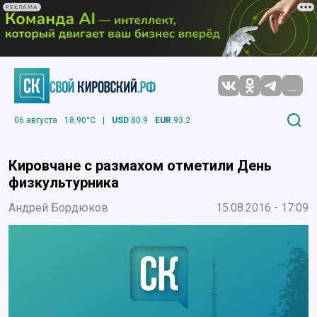
РЕКЛАМА
...
06 августа
18.90°C
|
USD
80.9
EUR
93.2
Кировчане с размахом отметили День
физкультурника
Андрей Бордюков
15.08.2016 - 17:09