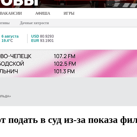
ВАКАНСИИ
АФИША
ИГРЫ
ативы
Дачные хитрости
6 августа
USD
80.9293
19.4°
C
EUR
93.1901
ИЛЬДА»
 подать в суд из-за показа фи