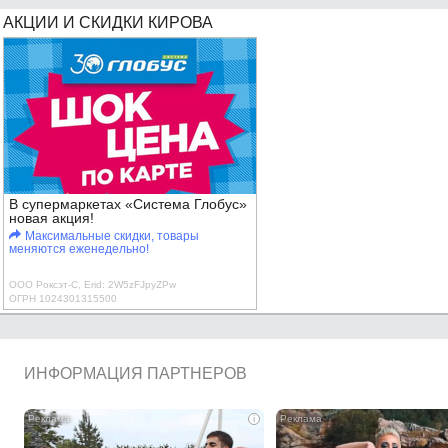
АКЦИИ И СКИДКИ КИРОВА
В супермаркетах «Система Глобус»
новая акция!
Максимальные скидки, товары
меняются еженедельно!
ООО Роксэт-С, Erid: 2W5zFJpyZPw
ОГРН 1024301315500
ИНФОРМАЦИЯ ПАРТНЕРОВ
i