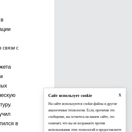
 в
ации
 связи с
южета
м
ных
x
ческую
Сайт использует cookie
туру.
На сайте используются cookie-файлы и другие
аналогичные технологии. Если, прочитав это
учил
сообщение, вы остаетесь на нашем сайте, это
тился в
означает, что вы не возражаете против
использования этих технологий и предоставляете