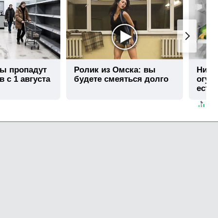
ры пропадут
Ролик из Омска: вы
Нико
в с 1 августа
будете смеяться долго
огур
есть
секр