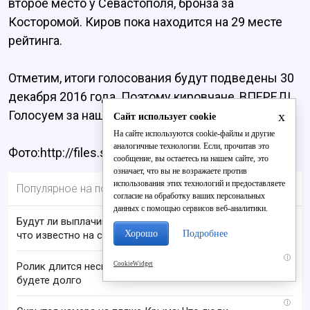
второе место у Севастополя, бронза за
Косторомой. Киров пока находится на 29 месте
рейтинга.
Отметим, итоги голосования будут подведены 30
декабря 2016 года. Поэтому кировчане, ВПЕРЕД!.
Голосуем за наш любимый город!
x
Сайт использует cookie
На сайте используются cookie-файлы и другие
аналогичные технологии. Если, прочитав это
Фото:http://files.spravker.ru
сообщение, вы остаетесь на нашем сайте, это
означает, что вы не возражаете против
использования этих технологий и предоставляете
Популярное на портале
согласие на обработку ваших персональных
данных с помощью сервисов веб-аналитики.
Будут ли выплачивать 13-ю пенсию в 2026 году:
Хорошо
Подробнее
что известно на сегодня
i
CookieWidget
Ролик длится несколько секунд, а смеяться вы
будете долго
i