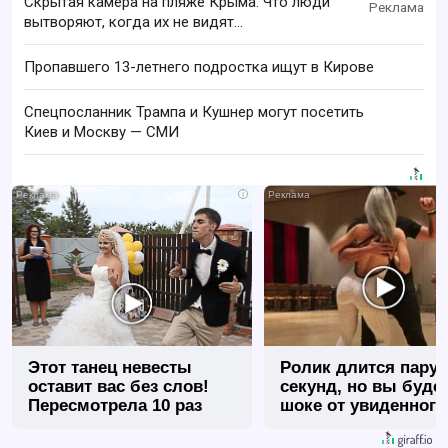
Скрытая камера на пляже Крыма: Что люди
вытворяют, когда их не видят...
Пропавшего 13-летнего подростка ищут в Кирове
Спецпосланник Трампа и Кушнер могут посетить
Киев и Москву — СМИ
i
Этот танец невесты
Ролик длится пару
оставит вас без слов!
секунд, но вы будет
Пересмотрела 10 раз
шоке от увиденного