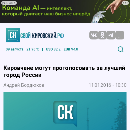
РЕКЛАМА
...
09 августа
21.90°C
|
USD
82.2
EUR
94.8
Кировчане могут проголосовать за лучший
город России
Андрей Бордюков
11.01.2016 - 10:30