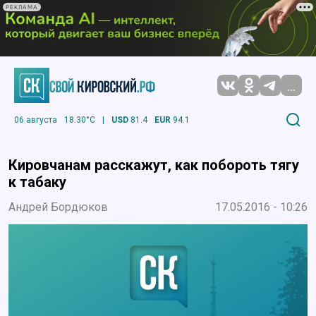
РЕКЛАМА
...
06 августа
18.30°C
|
USD
81.4
EUR
94.1
Кировчанам расскажут, как побороть тягу
к табаку
Андрей Бордюков
17.05.2016 - 10:26