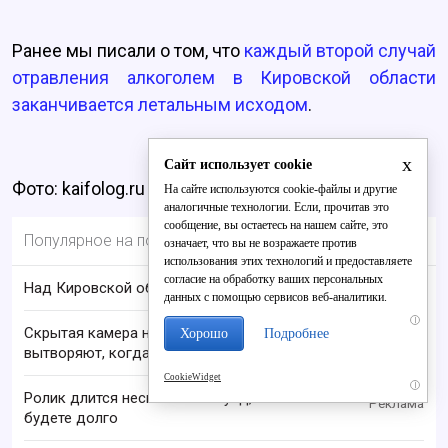
Ранее мы писали о том, что
каждый второй случай
отравления алкоголем в Кировской области
заканчивается летальным исходом
.
x
Сайт использует cookie
Фото: kaifolog.ru
На сайте используются cookie-файлы и другие
аналогичные технологии. Если, прочитав это
сообщение, вы остаетесь на нашем сайте, это
Популярное на портале
означает, что вы не возражаете против
использования этих технологий и предоставляете
согласие на обработку ваших персональных
Над Кировской областью сбили БПЛА
данных с помощью сервисов веб-аналитики.
i
Скрытая камера на пляже Крыма: Что люди
Хорошо
Подробнее
вытворяют, когда их не видят...
CookieWidget
i
Ролик длится несколько секунд, а смеяться вы
будете долго