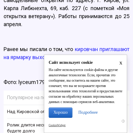
самодельные открытки по адресу: г. Киров, ул.
Карла Либкнехта, 69, каб. 227 (с пометкой «Моя
открытка ветерану»). Работы принимаются до 25
апреля.
Ранее мы писали о том, что
кировчан приглашают
на ярмарку выходного дня
.
x
Сайт использует cookie
На сайте используются cookie-файлы и другие
аналогичные технологии. Если, прочитав это
сообщение, вы остаетесь на нашем сайте, это
Фото: lyceum179.ru
означает, что вы не возражаете против
использования этих технологий и предоставляете
согласие на обработку ваших персональных
Популярное на портале
данных с помощью сервисов веб-аналитики.
Над Кировской областью сбили БПЛА
Хорошо
Подробнее
i
Ролик длится несколько секунд, а смеяться вы
CookieWidget
будете долго