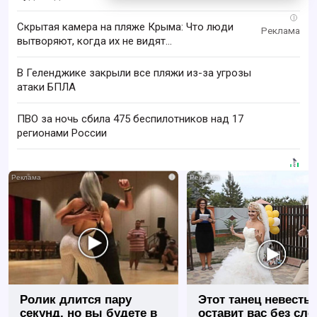
i
Скрытая камера на пляже Крыма: Что люди
вытворяют, когда их не видят...
В Геленджике закрыли все пляжи из-за угрозы
атаки БПЛА
ПВО за ночь сбила 475 беспилотников над 17
регионами России
i
Ролик длится пару
Этот танец невесты
секунд, но вы будете в
оставит вас без сло