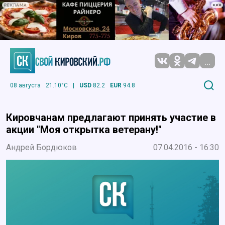
РЕКЛАМА
...
08 августа
21.10°C
|
USD
82.2
EUR
94.8
Кировчанам предлагают принять участие в
акции "Моя открытка ветерану!"
Андрей Бордюков
07.04.2016 - 16:30