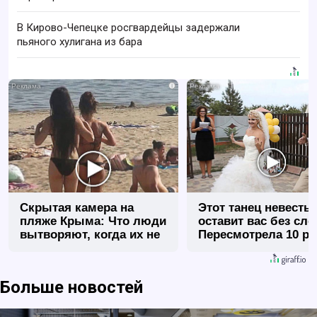
В Кирово-Чепецке росгвардейцы задержали
пьяного хулигана из бара
i
Скрытая камера на
Этот танец невесты
пляже Крыма: Что люди
оставит вас без сло
вытворяют, когда их не
Пересмотрела 10 ра
видят...
Больше новостей