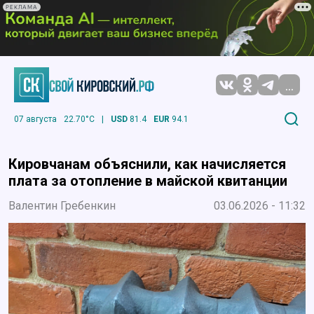
РЕКЛАМА
...
07 августа
22.70°C
|
USD
81.4
EUR
94.1
Кировчанам объяснили, как начисляется
плата за отопление в майской квитанции
Валентин Гребенкин
03.06.2026 - 11:32