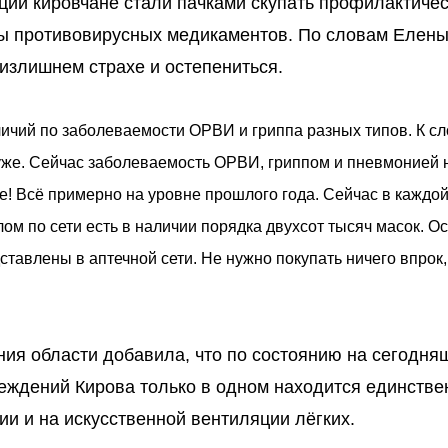
ии кировчане стали пачками скупать профилактиче
сы противовирусных медикаментов. По словам Елен
 излишнем страхе и остепениться.
ичий по заболеваемости ОРВИ и гриппа разных типов. К сло
уже. Сейчас заболеваемость ОРВИ, гриппом и пневмонией 
е! Всё примерно на уровне прошлого года. Сейчас в каждой
целом по сети есть в наличии порядка двухсот тысяч масок. 
авлены в аптечной сети. Не нужно покупать ничего впрок, 
ния области добавила, что по состоянию на сегодня
реждений Кирова только в одном находится единств
и и на искусственной вентиляции лёгких.