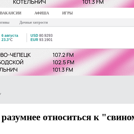
ВАКАНСИИ
АФИША
ИГРЫ
ативы
Дачные хитрости
6 августа
USD
80.9293
23.3°
C
EUR
93.1901
У
разумнее относиться к "свино