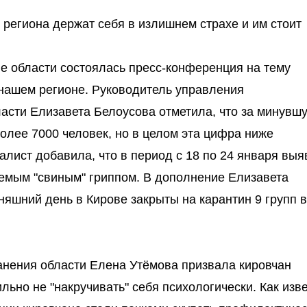
региона держат себя в излишнем страхе и им стоит
ве области состоялась пресс-конференция на тему
нашем регионе. Руководитель управления
асти Елизавета Белоусова отметила, что за минувш
лее 7000 человек, но в целом эта цифра ниже
алист добавила, что в период с 18 по 24 января вы
аемым "свиным" гриппом. В дополнение Елизавета
няшний день в Кирове закрыты на карантин 9 групп 
анения области Елена Утёмова призвала кировчан
ильно не "накручивать" себя психологически. Как изв