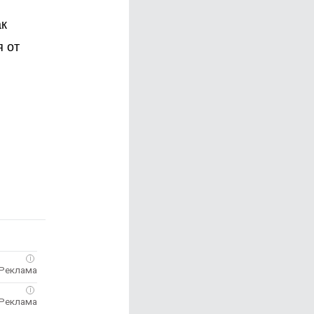
ак
я от
i
i