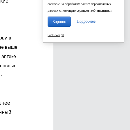
ские
согласие на обработку ваших персональных
ы
данных с помощью сервисов веб-аналитики.
Подробнее
Хорошо
CookieWidget
ву, в
не выше!
 аптеке
Основные
-
шнее
енный