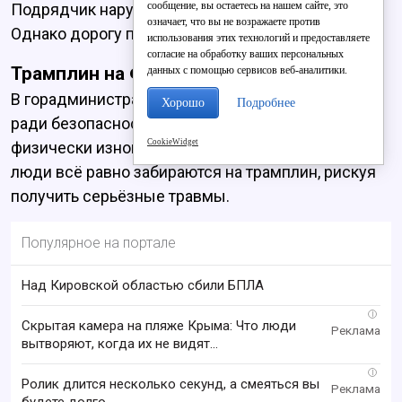
сообщение, вы остаетесь на нашем сайте, это
Подрядчик нарушил сроки и получил штраф.
означает, что вы не возражаете против
Однако дорогу приняли.
использования этих технологий и предоставляете
согласие на обработку ваших персональных
Трамплин на Филейке
законсервируют
данных с помощью сервисов веб-аналитики.
В горадминистрации поясняют, что это сделано
Хорошо
Подробнее
ради безопасности кировчан. Сейчас объект
CookieWidget
физически изношен, а денег на ремонт нет. Но
люди всё равно забираются на трамплин, рискуя
получить серьёзные травмы.
Популярное на портале
Над Кировской областью сбили БПЛА
i
Скрытая камера на пляже Крыма: Что люди
вытворяют, когда их не видят...
i
Ролик длится несколько секунд, а смеяться вы