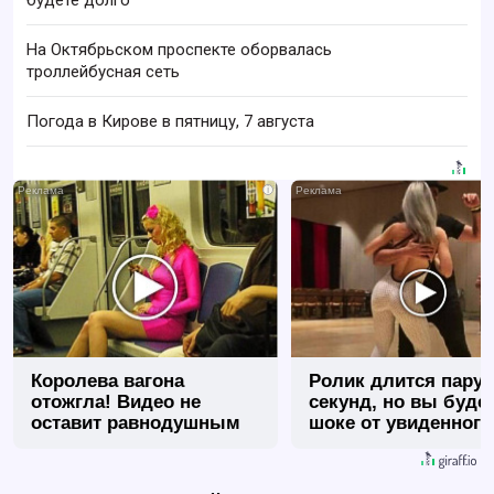
будете долго
На Октябрьском проспекте оборвалась
троллейбусная сеть
Погода в Кирове в пятницу, 7 августа
i
Королева вагона
Ролик длится пару
отожгла! Видео не
секунд, но вы будет
оставит равнодушным
шоке от увиденного