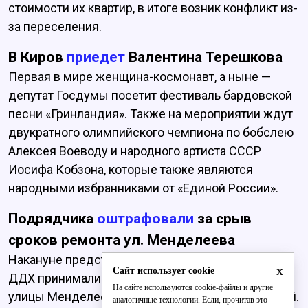
стоимости их квартир, в итоге возник конфликт из-
за переселения.
В Киров
приедет
Валентина Терешкова
Первая в мире женщина-космонавт, а ныне —
депутат Госдумы посетит фестиваль бардовской
песни «Гринландия». Также на мероприятии ждут
двукратного олимпийского чемпиона по бобслею
Алексея Воеводу и народного артиста СССР
Иосифа Кобзона, которые также являются
народными избранниками от «Единой России».
Подрядчика
оштрафовали
за срыв
сроков ремонта ул. Менделеева
Накануне представители горадминистрации и
x
Сайт использует cookie
ДДХ принимали работу дорожников на участке
На сайте используются cookie-файлы и другие
улицы Менделеева от Воровского до Московской.
аналогичные технологии. Если, прочитав это