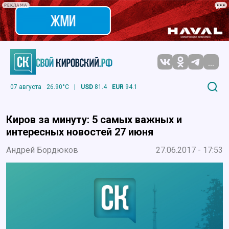
РЕКЛАМА
...
07 августа
26.90°C
|
USD
81.4
EUR
94.1
Киров за минуту: 5 самых важных и
интересных новостей 27 июня
Андрей Бордюков
27.06.2017 - 17:53