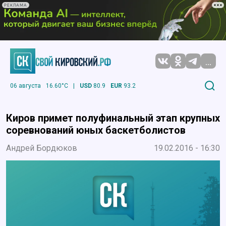
РЕКЛАМА
...
06 августа
16.60°C
|
USD
80.9
EUR
93.2
Киров примет полуфинальный этап крупных
соревнований юных баскетболистов
Андрей Бордюков
19.02.2016 - 16:30