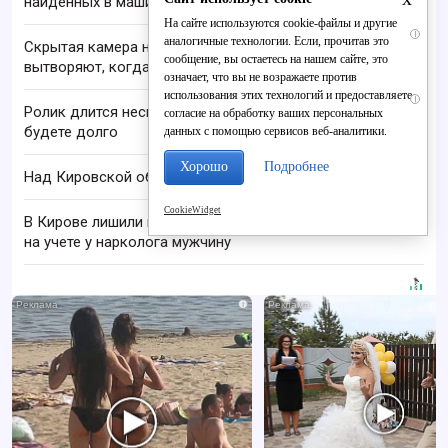
найденных в машине в Вятке
На сайте используются cookie-файлы и другие
i
аналогичные технологии. Если, прочитав это
Скрытая камера на пляже Крыма: Что люди
сообщение, вы остаетесь на нашем сайте, это
вытворяют, когда их не видят...
означает, что вы не возражаете против
использования этих технологий и предоставляете
i
Ролик длится несколько секунд, а смеяться вы
согласие на обработку ваших персональных
будете долго
данных с помощью сервисов веб-аналитики.
Хорошо
Подробнее
Над Кировской областью сбили БПЛА
CookieWidget
В Кирове лишили водительских прав состоящего
на учете у нарколога мужчину
i