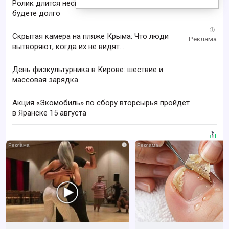
Ролик длится несколько секунд, а смеяться вы
будете долго
i
Скрытая камера на пляже Крыма: Что люди
вытворяют, когда их не видят...
День физкультурника в Кирове: шествие и
массовая зарядка
Акция «Экомобиль» по сбору вторсырья пройдёт
в Яранске 15 августа
i