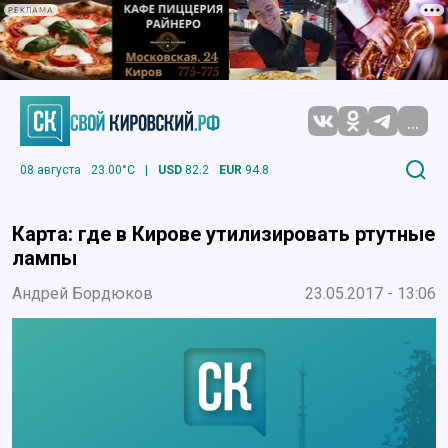
РЕКЛАМА
...
08 августа
23.00°C
|
USD
82.2
EUR
94.8
Карта: где в Кирове утилизировать ртутные
лампы
Андрей Бордюков
23.05.2017 - 13:06