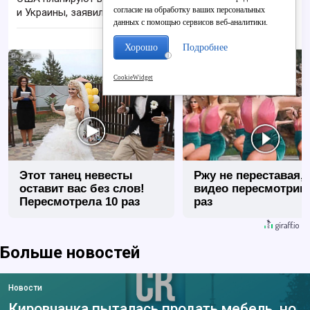
согласие на обработку ваших персональных
и Украины, заявил Рубио
данных с помощью сервисов веб-аналитики.
Хорошо
Подробнее
i
CookieWidget
Этот танец невесты
Ржу не переставая, 
оставит вас без слов!
видео пересмотриш
Пересмотрела 10 раз
раз
Больше новостей
Новости
Кировчанка пыталась продать мебель, но