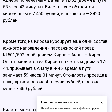
Адлера по нечетным датам в 12-52 (время в пути
53 часа 43 минуты). Билет в купе обходится
кировчанам в 7 460 рублей, в плацкарте – 3420
рублей.
Кроме того, из Кирова курсирует еще один состав
южного направления - пассажирский поезд
№501/502 сообщением Киров – Анапа – Киров.
Он отправляется из Кирова по четным дням в 17-
44, прибывает в Анапу в 4-45, время в пути
занимает 59 часов 01 минут. Стоимость проезда в
плацкартном вагоне 4 тысячи рублей, в вагоне
купе - 7 460 рублей.
x
Сайт использует cookie
На сайте используются cookie-файлы и другие
Билеты можно приобрести в кассах вокзала