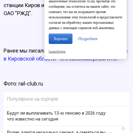
аналогичные технологии. Если, прочитав это
станции Киров или через сеть Интернет на сайте
сообщение, вы остаетесь на нашем сайте, это
означает, что вы не возражаете против
ОАО "РЖД".
использования этих технологий и предоставляете
согласие на обработку ваших персональных
данных с помощью сервисов веб-аналитики.
Хорошо
Подробнее
Ранее мы писали о том, что
подорожание бензина
CookieWidget
в Кировской области - это закономерный итог.
Фото: rail-club.ru
Популярное на портале
Будут ли выплачивать 13-ю пенсию в 2026 году:
что известно на сегодня
i
Ролик длится несколько секунд, а смеяться вы