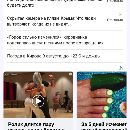
будете долго
i
Скрытая камера на пляже Крыма: Что люди
вытворяют, когда их не видят...
«Город сильно изменился»: кировчанка
поделилась впечатлениями после возвращения
Погода в Кирове 9 августа: до +22 C и дождь
i
Ролик длится пару
За 5 дней исчезнет 
секунд, но вы будете в
самый застарелый