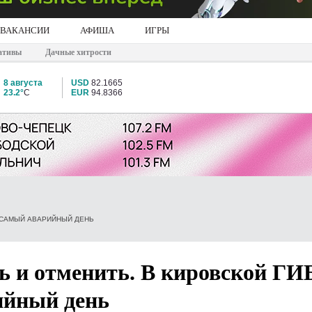
ВАКАНСИИ
АФИША
ИГРЫ
ативы
Дачные хитрости
8 августа
USD
82.1665
23.2°
C
EUR
94.8366
И САМЫЙ АВАРИЙНЫЙ ДЕНЬ
ь и отменить. В кировской Г
ийный день