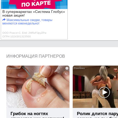
В супермаркетах «Система Глобус»
новая акция!
Максимальные скидки, товары
меняются еженедельно!
ООО Роксэт-С, Erid: 2W5zFJpyZPw
ОГРН 1024301315500
ИНФОРМАЦИЯ ПАРТНЕРОВ
i
Грибок на ногтях
Ролик длится пар