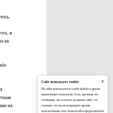
лось,
что, в
з-за
ужбе
x
Сайт использует cookie
13
На сайте используются cookie-файлы и другие
аналогичные технологии. Если, прочитав это
етным
сообщение, вы остаетесь на нашем сайте, это
ии из-
означает, что вы не возражаете против
использования этих технологий и предоставляете