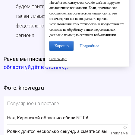
На сайте используются cookie-файлы и другие
будем приглашать на работу в Правительство
аналогичные технологии. Если, прочитав это
сообщение, вы остаетесь на нашем сайте, это
талантливых людей, в том числе из
означает, что вы не возражаете против
использования этих технологий и предоставляете
федерального центра, – подчеркнул глава
согласие на обработку ваших персональных
региона.
данных с помощью сервисов веб-аналитики.
Хорошо
Подробнее
Ранее мы писали, что
Правительство Кировской
CookieWidget
области уйдёт в отставку.
Фото: kirovreg.ru
Популярное на портале
Над Кировской областью сбили БПЛА
i
Ролик длится несколько секунд, а смеяться вы