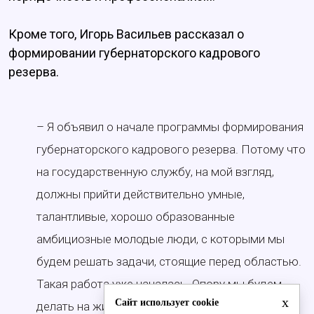
Кроме того, Игорь Васильев рассказал о
формировании губернаторского кадрового
резерва.
– Я объявил о начале программы формирования
губернаторского кадрового резерва. Потому что
на государственную службу, на мой взгляд,
должны прийти действительно умные,
талантливые, хорошо образованные
амбициозные молодые люди, с которыми мы
будем решать задачи, стоящие перед областью.
Такая работа уже началась. Опору мы будем
x
Сайт использует cookie
делать на жителей области. Ну, и, наверное,