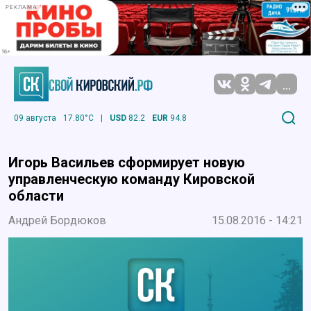
РЕКЛАМА
...
09 августа
17.80°C
|
USD
82.2
EUR
94.8
Игорь Васильев сформирует новую
управленческую команду Кировской
области
Андрей Бордюков
15.08.2016 - 14:21