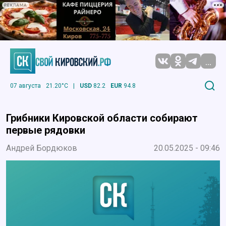
РЕКЛАМА
...
07 августа
21.20°C
|
USD
82.2
EUR
94.8
Грибники Кировской области собирают
первые рядовки
Андрей Бордюков
20.05.2025 - 09:46