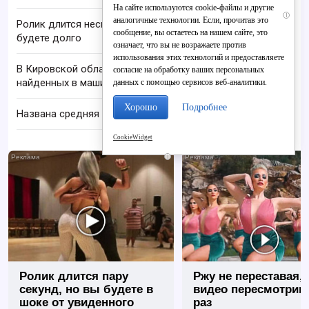
На сайте используются cookie-файлы и другие
i
аналогичные технологии. Если, прочитав это
Ролик длится несколько секунд, а смеяться вы
сообщение, вы остаетесь на нашем сайте, это
будете долго
означает, что вы не возражаете против
использования этих технологий и предоставляете
В Кировской области проверяют гибель супругов,
согласие на обработку ваших персональных
найденных в машине в Вятке
данных с помощью сервисов веб-аналитики.
Хорошо
Подробнее
Названа средняя пенсия по старости в России
CookieWidget
i
Ролик длится пару
Ржу не переставая, 
секунд, но вы будете в
видео пересмотриш
шоке от увиденного
раз