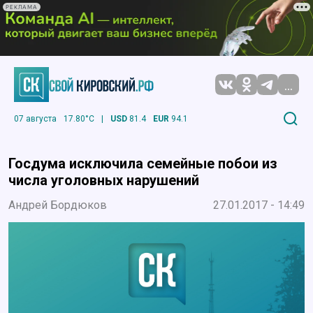
РЕКЛАМА
...
07 августа
17.80°C
|
USD
81.4
EUR
94.1
Госдума исключила семейные побои из
числа уголовных нарушений
Андрей Бордюков
27.01.2017 - 14:49