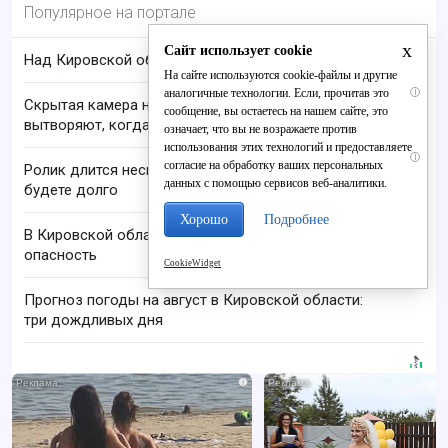
Популярное на портале
x
Сайт использует cookie
Над Кировской областью сбили БПЛА
На сайте используются cookie-файлы и другие
аналогичные технологии. Если, прочитав это
i
Скрытая камера на пляже Крыма: Что люди
сообщение, вы остаетесь на нашем сайте, это
вытворяют, когда их не видят...
означает, что вы не возражаете против
использования этих технологий и предоставляете
i
согласие на обработку ваших персональных
Ролик длится несколько секунд, а смеяться вы
данных с помощью сервисов веб-аналитики.
будете долго
Хорошо
Подробнее
В Кировской области отменили ракетную
опасность
CookieWidget
Прогноз погоды на август в Кировской области:
три дождливых дня
i