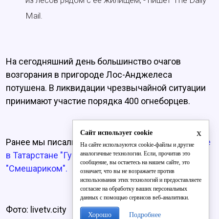
из лесов рядом с ее жилищем, - пишет The Daily
Mail.
На сегодняшний день большинство очагов
возгорания в пригороде Лос-Анджелеса
потушена. В ликвидации чрезвычайной ситуации
принимают участие порядка 400 огнеборцев.
x
Сайт использует cookie
Ранее мы писали о том, что
на детском празднике
На сайте используются cookie-файлы и другие
аналогичные технологии. Если, прочитав это
в Татарстане "Губка Боб" подрался со
сообщение, вы остаетесь на нашем сайте, это
"Смешариком".
означает, что вы не возражаете против
использования этих технологий и предоставляете
согласие на обработку ваших персональных
данных с помощью сервисов веб-аналитики.
Фото: livetv.city
Хорошо
Подробнее