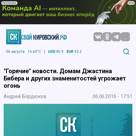
РЕКЛАМА
...
06 августа
16.60°C
|
USD
80.9
EUR
93.2
"Горячие" новости. Домам Джастина
Бибера и других знаменитостей угрожает
огонь
Андрей Бордюков
06.06.2016 - 17:51