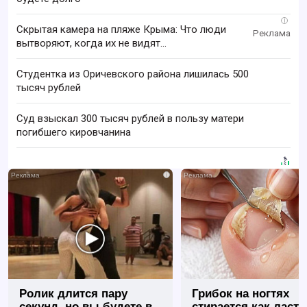
i
Скрытая камера на пляже Крыма: Что люди
вытворяют, когда их не видят...
Студентка из Оричевского района лишилась 500
тысяч рублей
Суд взыскал 300 тысяч рублей в пользу матери
погибшего кировчанина
i
Ролик длится пару
Грибок на ногтях
секунд, но вы будете в
стирается как ласт