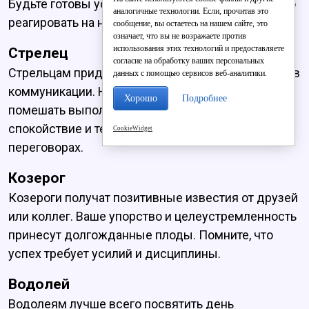
Будьте готовы услышать критику и конструктивно
аналогичные технологии. Если, прочитав это
реагировать на неё.
сообщение, вы остаетесь на нашем сайте, это
означает, что вы не возражаете против
использования этих технологий и предоставляете
Стрелец
согласие на обработку ваших персональных
Стрельцам придется столкнуться с трудностями в
данных с помощью сервисов веб-аналитики.
коммуникации. Неожиданные препятствия могут
Хорошо
Подробнее
помешать выполнению планов. Важно сохранять
спокойствие и терпение, проявляя гибкость в
CookieWidget
переговорах.
Козерог
Козероги получат позитивные известия от друзей
или коллег. Ваше упорство и целеустремленность
принесут долгожданные плоды. Помните, что
успех требует усилий и дисциплины.
Водолей
Водолеям лучше всего посвятить день