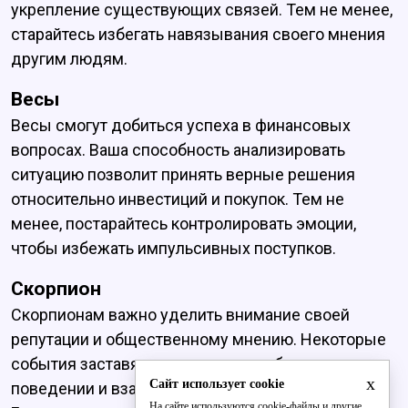
укрепление существующих связей. Тем не менее,
старайтесь избегать навязывания своего мнения
другим людям.
Весы
Весы смогут добиться успеха в финансовых
вопросах. Ваша способность анализировать
ситуацию позволит принять верные решения
относительно инвестиций и покупок. Тем не
менее, постарайтесь контролировать эмоции,
чтобы избежать импульсивных поступков.
Скорпион
Скорпионам важно уделить внимание своей
репутации и общественному мнению. Некоторые
события заставят задуматься о собственном
x
Сайт использует cookie
поведении и взаимодействии с окружающими.
На сайте используются cookie-файлы и другие