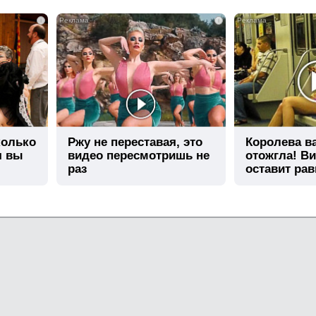
i
i
колько
Ржу не переставая, это
Королева в
я вы
видео пересмотришь не
отожгла! Ви
раз
оставит ра