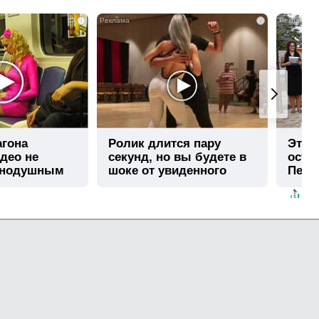
i
i
агона
Ролик длится пару
Этот
део не
секунд, но вы будете в
остав
внодушным
шоке от увиденного
Пере