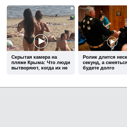
i
Скрытая камера на
Ролик длится нес
пляже Крыма: Что люди
секунд, а смеятьс
вытворяют, когда их не
будете долго
видят...