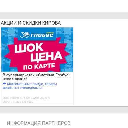
АКЦИИ И СКИДКИ КИРОВА
В супермаркетах «Система Глобус»
новая акция!
Максимальные скидки, товары
меняются еженедельно!
ООО Роксэт-С, Erid: 2W5zFJpyZPw
ОГРН 1024301315500
ИНФОРМАЦИЯ ПАРТНЕРОВ