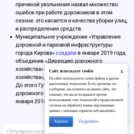
причиной увольнения назвал множество
ошибок при работе дорожников в этом
сезоне: это касается и качества уборки улиц,
и распределения средств.
Муниципальное учреждение «Управление
дорожной и парковой инфраструктуры
города Кирова»
создали
в январе 2019 года,
объединив «Дирекцию дорожного
хозяйства» и «Дирекцию зелёного
x
Сайт использует cookie
хозяйства», возглавил МКУ Альберт Гутнов.
На сайте используются cookie-файлы и другие
аналогичные технологии. Если, прочитав это
До этого Гутнов
был
начальником «Дирекции
сообщение, вы остаетесь на нашем сайте, это
дорожного хозяйства города Кирова» - с 29
означает, что вы не возражаете против
использования этих технологий и предоставляете
января 2018 года.
согласие на обработку ваших персональных
данных с помощью сервисов веб-аналитики.
Хорошо
Подробнее
Популярное на портале