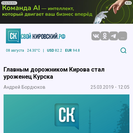
РЕКЛАМА
...
08 августа
24.30°C
|
USD
82.2
EUR
94.8
Главным дорожником Кирова стал
уроженец Курска
Андрей Бордюков
25.03.2019 - 12:05